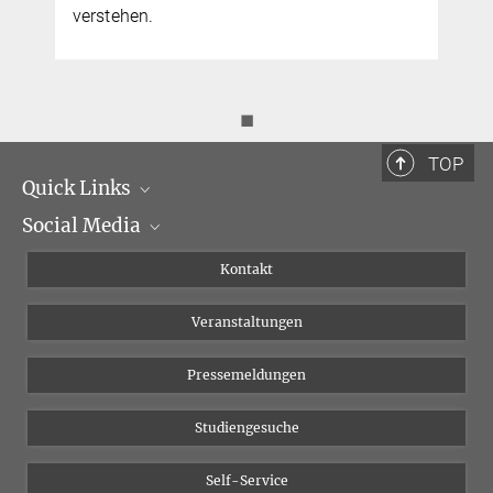
verstehen.
◼
TOP
Quick Links
Social Media
Institutsleitung
Institutsflyer
Instagram
Kontakt
Chancengleichheit
Bluesky
Veranstaltungen
YouTube
Pressemeldungen
Studiengesuche
Self-Service