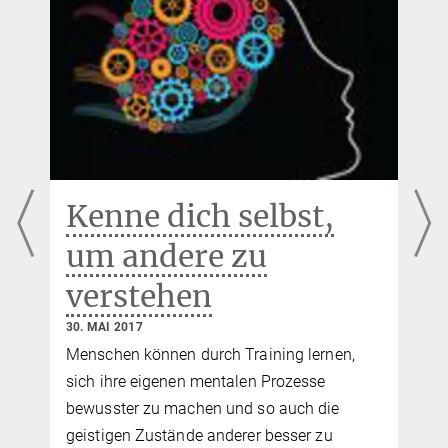
Specific reduction in cortisol stress reactivity after social but not
attention-based mental training
Science Advances (2017) DOI: 10.1126/sciadv.1700495
Kenne dich selbst,
um andere zu
verstehen
30. MAI 2017
Menschen können durch Training lernen,
sich ihre eigenen mentalen Prozesse
bewusster zu machen und so auch die
geistigen Zustände anderer besser zu