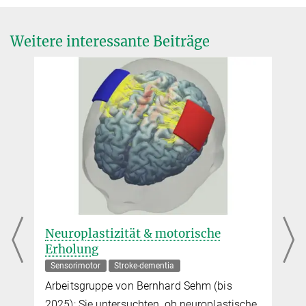
Gruppenleiter
+49 341 9940-166
+49 341 9940-2221
Weitere interessante Beiträge
fritz@...
Neuroplastizität & motorische
Erholung
Sensorimotor
Stroke-dementia
Arbeitsgruppe von Bernhard Sehm (bis
e
2025): Sie untersuchten, ob neuroplastische