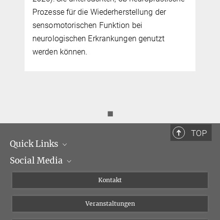
Prozesse für die Wiederherstellung der
t
sensomotorischen Funktion bei
neurologischen Erkrankungen genutzt
werden können.
◼
TOP
Quick Links
Social Media
Institutsleitung
Institutsflyer
Instagram
Kontakt
Chancengleichheit
Bluesky
Veranstaltungen
YouTube