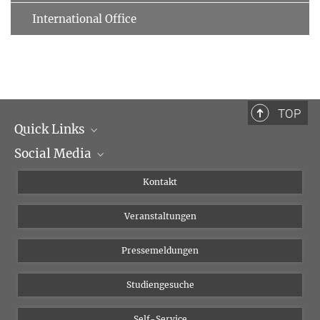
International Office
TOP
Quick Links
Social Media
Institutsleitung
Institutsflyer
Instagram
Kontakt
Chancengleichheit
Bluesky
Veranstaltungen
YouTube
Pressemeldungen
Studiengesuche
Self-Service