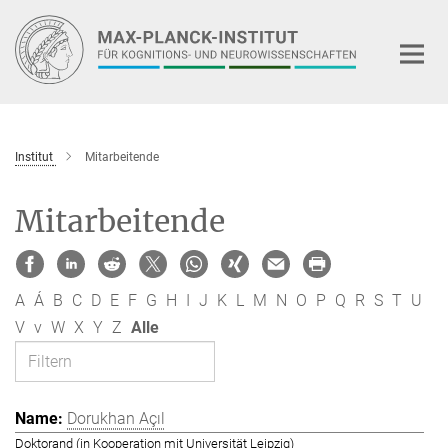
Hauptinhalt
Institut
Mitarbeitende
Mitarbeitende
A
Á
B
C
D
E
F
G
H
I
J
K
L
M
N
O
P
Q
R
S
T
U
V
v
W
X
Y
Z
Alle
Dorukhan Açıl
Doktorand (in Kooperation mit Universität Leipzig)