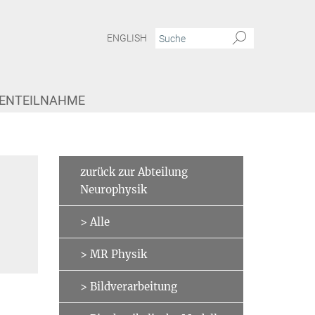
ENGLISH
IENTEILNAHME
frühen visuellen Signalverarbeitung beim Menschen
Dr. Luke Edwards
zurück zur Abteilung
Neurophysik
> Alle
> MR Physik
> Bildverarbeitung