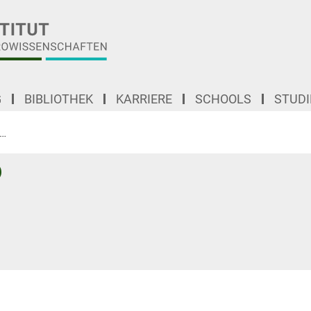
G
BIBLIOTHEK
KARRIERE
SCHOOLS
STUD
Ein multimodaler Ansatz zur in vivo-Kartierung sogenannter U‑Fasern in der 
)