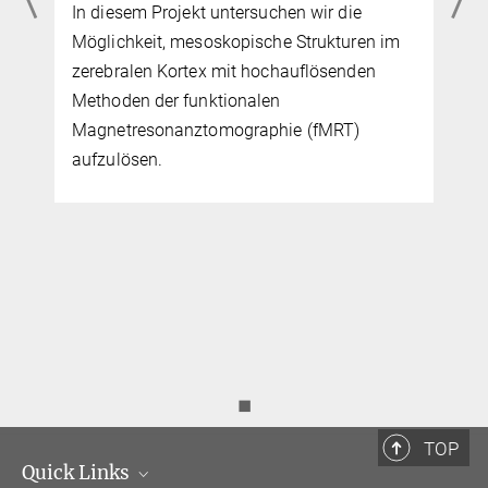
+49 341 9940-2448
Bildverarbeitung
Biophysikalische Modelle
trampel@...
MR Physik
Validierung und Anwendung
im
In vivo Quantifizierung transversaler
Dr. Luke Edwards
Relaxationsparameter für verschiedene
Externer Gastwissenschaftler
kortikale Strukturen des menschlichen
ledwards@...
Gehirns bei ultrahoher Feldstärke.
Professor Dr. Nikolaus Weiskopf
Direktor
+49 341 9940-133
weiskopf@...
◼
TOP
Quick Links