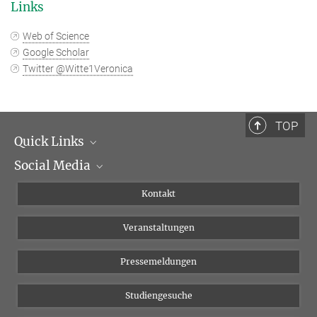
Links
Web of Science
Google Scholar
Twitter @Witte1Veronica
TOP
Quick Links
Social Media
Institutsleitung
Institutsflyer
Instagram
Kontakt
Chancengleichheit
Bluesky
Veranstaltungen
YouTube
Pressemeldungen
Studiengesuche