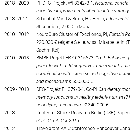
2018 - 2020
PI, DFG-Projekt WI 3342/3-1,
Neuronal correla
cognitive improvements after bariatric surgery
2013- 2014
School of Mind & Brain, HU Berlin,
Lifespan Pla
Stipendium, 2.000 €/Monat
2010 - 2012
NeuroCure Cluster of Excellence, PI,
Female Po
220.000 € (eigene Stelle, wiss. Mitarbeiterin (
Sachmittel)
2010 - 2013
BMBF-Projekt FKZ 0315673, Co-PI
Enhancing 
patients with mild cognitive impairment by die
combination with exercise and cognitive traini
and mechanisms
650.000 €
2009 - 2013
DFG-Projekt FL 379/8-1, Co-PI
Can dietary mod
memory functions in healthy elderly humans? If
underlying mechanisms?
340.000 €
2013
Center for Stroke Research Berlin (CSB) Paper
et al., Cereb Cor 2013
2012
Travelgrant AAIC Conference, Vancouver Can