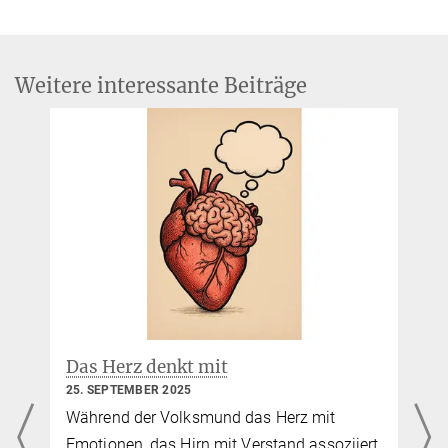
disease induced by balance training," Neurobiology of Aging
35
(1),
232-239 (2014).
MPG.PuRe
DOI
Weitere interessante Beiträge
Neuer Ansatz zur Prävention sozialer
Isolation
22. SEPTEMBER 2025
In einer aktuellen Studie im European
rt,