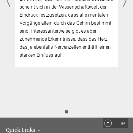
Journal of Epidemiology zeigen Laurenz
Lammer und Veronica Witte vom Max-
Planck-Institut für Kognitions- und
mt
Neurowissenschaften in Leipzig, dass
gängige Strategieansätze für die öffentliche
Gesundheit, die sich auf besonders isolierte
n
Menschen beschränken, womöglich einen
großen Teil des präventiven Potentials…
◼
TOP
Quick Links