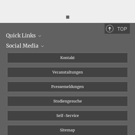
◼
TOP
Quick Links
Social Media
Institutsleitung
Institutsflyer
Instagram
Kontakt
Chancengleichheit
Bluesky
Veranstaltungen
YouTube
Pressemeldungen
Studiengesuche
Self-Service
Sitemap