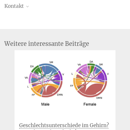
Kontakt
Dr. Christina Schröder
Forschungskoordinatorin
+49 341 9940-132
+49 341 9940-113
Weitere interessante Beiträge
cschroeder@...
Geschlechtsunterschiede im Gehirn?