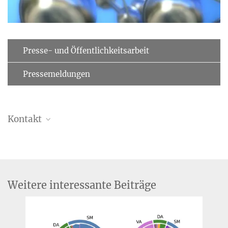
Presse- und Öffentlichkeitsarbeit
Pressemeldungen
Kontakt
Dr. Christina Schröder
Forschungskoordinatorin
+49 341 9940-132
+49 341 9940-113
Weitere interessante Beiträge
cschroeder@...