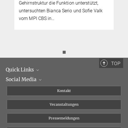
Gehirnstruktur die Funktion unterstützt,
untersuchten Bianca Serio und Sofie Valk
vom MPI CBS in…
◼
TOP
Quick Links
Social Media
Institutsleitung
Institutsflyer
Instagram
Kontakt
Chancengleichheit
Bluesky
Veranstaltungen
YouTube
Pressemeldungen