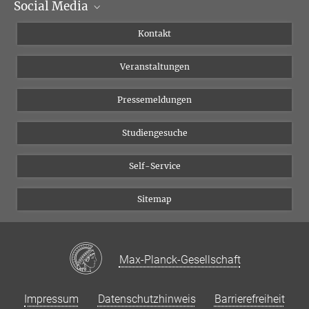
Social Media
Institutsleitung
Institutsflyer
Instagram
Kontakt
Chancengleichheit
Bluesky
Veranstaltungen
YouTube
Pressemeldungen
Studiengesuche
Self-Service
Sitemap
Max-Planck-Gesellschaft
Impressum
Datenschutzhinweis
Barrierefreiheit