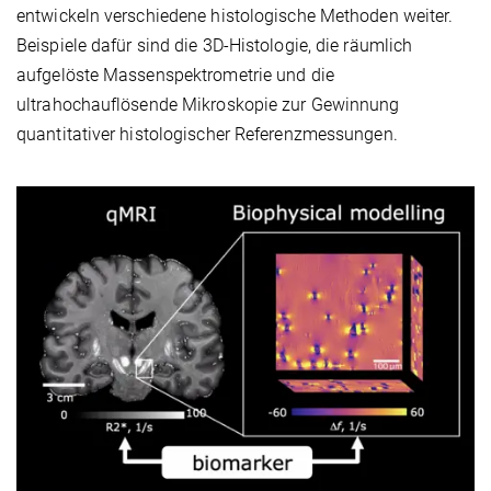
entwickeln verschiedene histologische Methoden weiter.
Beispiele dafür sind die 3D-Histologie, die räumlich
aufgelöste Massenspektrometrie und die
ultrahochauflösende Mikroskopie zur Gewinnung
quantitativer histologischer Referenzmessungen.