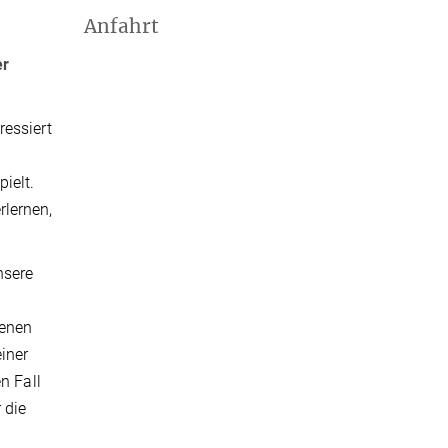
Anfahrt
er
ressiert
ielt.
rlernen,
nsere
benen
iner
n Fall
 die