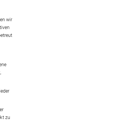
en wir
tiven
etreut
sene
,
ieder
er
kt zu