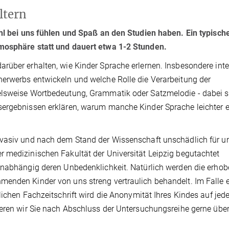
ltern
ohl bei uns fühlen und Spaß an den Studien haben. Ein typisch
tmosphäre statt und dauert etwa 1-2 Stunden.
rüber erhalten, wie Kinder Sprache erlernen. Insbesondere inte
herwerbs entwickeln und welche Rolle die Verarbeitung der
elsweise Wortbedeutung, Grammatik oder Satzmelodie - dabei sp
ergebnissen erklären, warum manche Kinder Sprache leichter e
nvasiv und nach dem Stand der Wissenschaft unschädlich für u
 medizinischen Fakultät der Universität Leipzig begutachtet
 unabhängig deren Unbedenklichkeit. Natürlich werden die erho
enden Kinder von uns streng vertraulich behandelt. Im Falle e
lichen Fachzeitschrift wird die Anonymität Ihres Kindes auf jede
ieren wir Sie nach Abschluss der Untersuchungsreihe gerne über