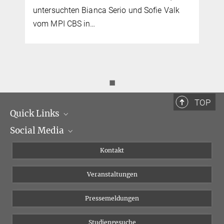
untersuchten Bianca Serio und Sofie Valk
vom MPI CBS in…
◼
TOP
Quick Links
Social Media
Institutsleitung
Institutsflyer
Instagram
Kontakt
Chancengleichheit
Bluesky
Veranstaltungen
YouTube
Pressemeldungen
Studiengesuche