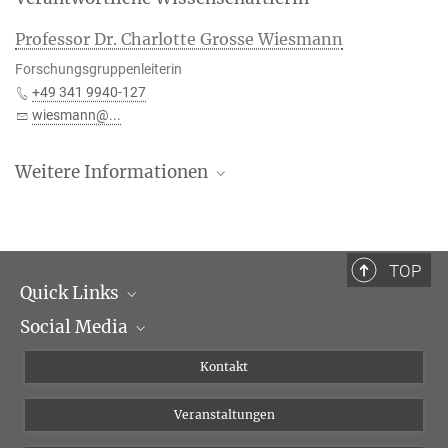
Doktorandin (Stipendium "China Scholarship Council")
yangc@...
Professor Dr. Charlotte Grosse Wiesmann
Forschungsgruppenleiterin
+49 341 9940-127
wiesmann@...
Weitere Informationen
Weitere spannende Online Studien für Kinder von
verschiedenen Forschungsgruppen im
deutschsprachigen Raum gibt es auf
TOP
KinderSchaffenWissen zu finden.
Quick Links
Social Media
Institutsleitung
Institutsflyer
Instagram
Kontakt
Chancengleichheit
Bluesky
Veranstaltungen
YouTube