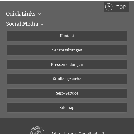
+49 341 9940-112
TOP
friederici@...
Quick Links
Social Media
Institutsleitung
Institutsflyer
Instagram
Kontakt
Chancengleichheit
Bluesky
Veranstaltungen
YouTube
Pressemeldungen
Studiengesuche
Self-Service
Sitemap
Max-Planck-Gesellschaft