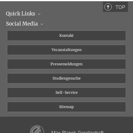
+49 341 9940-112
TOP
friederici@...
Quick Links
Social Media
Institutsleitung
Institutsflyer
Instagram
Kontakt
Chancengleichheit
Bluesky
Veranstaltungen
YouTube
Pressemeldungen
Studiengesuche
Self-Service
Sitemap
Max-Planck-Gesellschaft