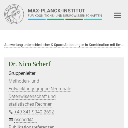
Hauptinhalt
A
uswertung unterschiedlicher K-Space Abtastungen in Kombination mit iterativer und Deep Learning Bildrekonstruktion für schnelles Multi-Parameter Mapping (MPM)
Dr. Nico Scherf
Gruppenleiter
Methoden- und
Entwicklungsgruppe Neuronale
Datenwissenschaft und
statistisches Rechnen
+49 341 9940-2692
nscherf@...
Publikationsreferenzen