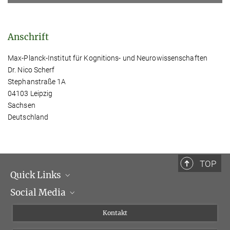
Anschrift
Max-Planck-Institut für Kognitions- und Neurowissenschaften
Dr. Nico Scherf
Stephanstraße 1A
04103 Leipzig
Sachsen
Deutschland
TOP
Quick Links
Social Media
Institutsleitung
Institutsflyer
Instagram
Kontakt
Chancengleichheit
Bluesky