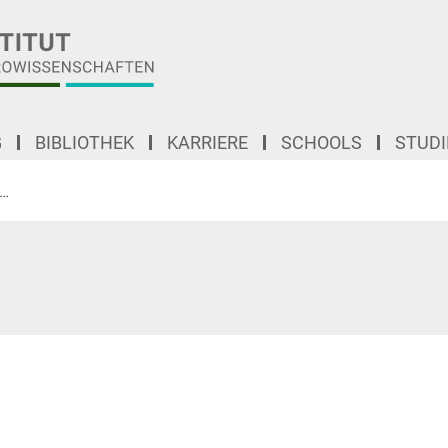
G
BIBLIOTHEK
KARRIERE
SCHOOLS
STUD
Untersuchung von Diffusionseigenschaften der grauen Substanz der Hirnrinde 