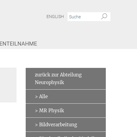
ENGLISH
IENTEILNAHME
mit diffusionsgewichteter Bildgebung mit einem 180°-Inversionspuls (IR-DWI)
zurück zur Abteilung
Neurophysik
> Alle
> MR Physik
> Bildverarbeitung