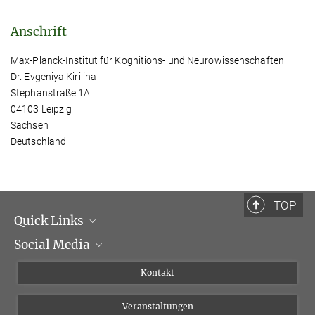
Anschrift
Max-Planck-Institut für Kognitions- und Neurowissenschaften
Dr. Evgeniya Kirilina
Stephanstraße 1A
04103 Leipzig
Sachsen
Deutschland
TOP
Quick Links
Social Media
Institutsleitung
Institutsflyer
Instagram
Kontakt
Chancengleichheit
Bluesky
Veranstaltungen