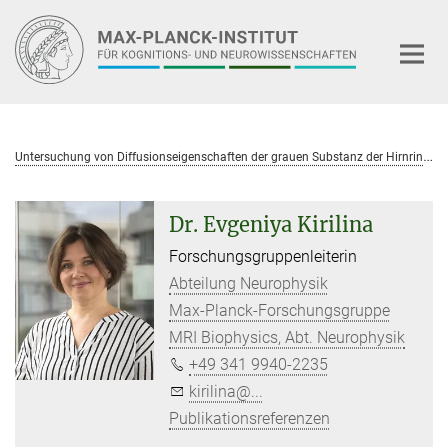
Hauptinhalt
U
ntersuchung von Diffusionseigenschaften der grauen Substanz der Hirnrinde mit diffusionsgewichteter Bildgebung mit einem 180°-Inversionspuls (IR-DWI)
Dr. Evgeniya Kirilina
Forschungsgruppenleiterin
Abteilung Neurophysik
Max-Planck-Forschungsgruppe
MRI Biophysics, Abt. Neurophysik
+49 341 9940-2235
kirilina@...
Publikationsreferenzen