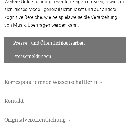
Weitere Untersuchungen werden zeigen müssen, inwiefern
sich dieses Modell generalisieren lässt und auf andere
kognitive Bereiche, wie beispielsweise die Verarbeitung
von Musik, übertragen werden kann.
Presse- und Öffentlichkeitsarbeit
Pressemeldungen
Korrespondierende Wissenschaftlerin
Professor Dr. Dr. h.c. Angela D. Friederici
Kontakt
Direktorin Emeritus
+49 341 9940-112
Katja Paasche
friederici@...
Originalveröffentlichung
Referentin für Öffentlichkeitsarbeit
+49 341 9940-2404