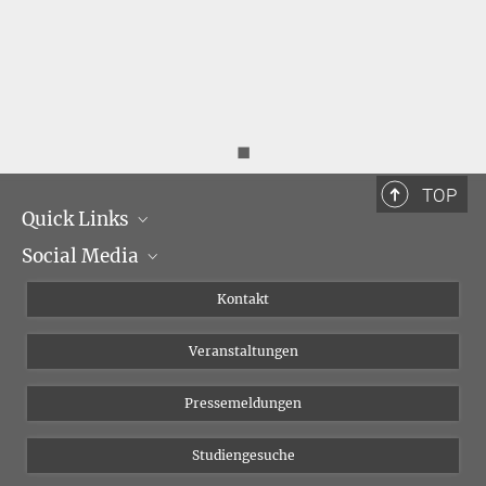
◼
TOP
Quick Links
Social Media
Institutsleitung
Institutsflyer
Instagram
Kontakt
Chancengleichheit
Bluesky
Veranstaltungen
YouTube
Pressemeldungen
Studiengesuche