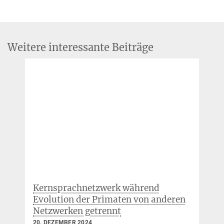
Hyeon-Ae Jeon and Angela D. Friederici, "Degree of automaticity and
paasche@...
the prefrontal cortex," Trends in Cognitive Sciences
19
(5), 244-250
(2015).
MPG.PuRe
DOI
Weitere interessante Beiträge
Kernsprachnetzwerk während
Evolution der Primaten von anderen
Netzwerken getrennt
20. DEZEMBER 2024