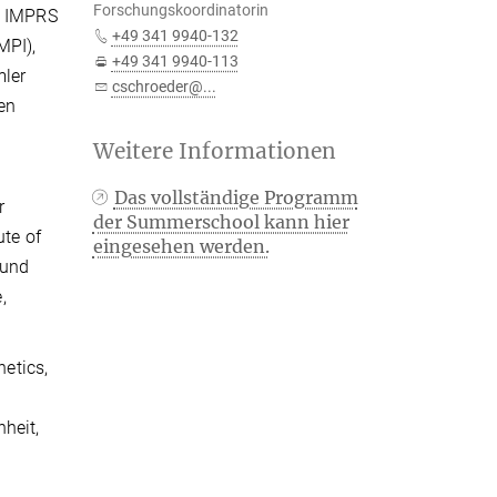
Forschungskoordinatorin
n IMPRS
+49 341 9940-132
MPI),
+49 341 9940-113
mler
cschroeder@...
den
Weitere Informationen
Das vollständige Programm
r
der Summerschool kann hier
ute of
eingesehen werden.
 und
,
etics,
heit,