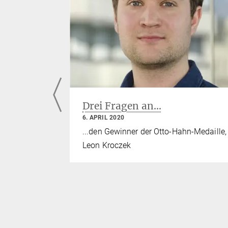
s for
Drei Fragen an...
rain
6. APRIL 2020
...den Gewinner der Otto-Hahn-Medaille,
und
Leon Kroczek
nck-