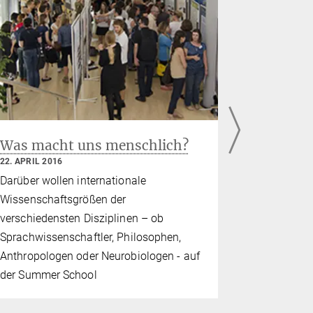
Was macht uns menschlich?
Struktur
22. APRIL 2016
27. NOVEMBE
Darüber wollen internationale
Diesjährige
Wissenschaftsgrößen der
Graduierte
verschiedensten Disziplinen – ob
bis Anfang
Sprachwissenschaftler, Philosophen,
Anthropologen oder Neurobiologen - auf
der Summer School