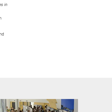
es in
n
und