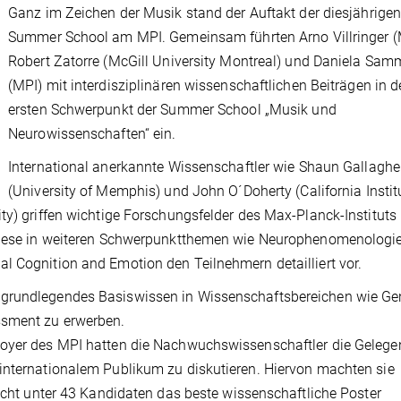
Ganz im Zeichen der Musik stand der Auftakt der diesjährige
Summer School am MPI. Gemeinsam führten Arno Villringer (
Robert Zatorre (McGill University Montreal) und Daniela Sam
(MPI) mit interdisziplinären wissenschaftlichen Beiträgen in 
ersten Schwerpunkt der Summer School „Musik und
Neurowissenschaften“ ein.
International anerkannte Wissenschaftler wie Shaun Gallaghe
(University of Memphis) und John O´Doherty (California Instit
ty) griffen wichtige Forschungsfelder des Max-Planck-Instituts
 diese in weiteren Schwerpunktthemen wie Neurophenomenologie
l Cognition and Emotion den Teilnehmern detailliert vor.
 grundlegendes Basiswissen in Wissenschaftsbereichen wie Gen
ssment zu erwerben.
Foyer des MPI hatten die Nachwuchswissenschaftler die Gelegen
internationalem Publikum zu diskutieren. Hiervon machten sie
eicht unter 43 Kandidaten das beste wissenschaftliche Poster