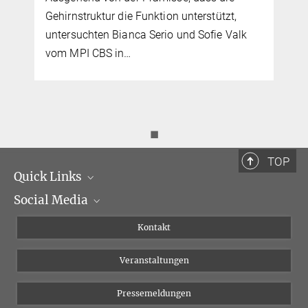
Gehirnstruktur die Funktion unterstützt,
untersuchten Bianca Serio und Sofie Valk
vom MPI CBS in…
◼
TOP
Quick Links
Social Media
Institutsleitung
Institutsflyer
Instagram
Kontakt
Chancengleichheit
Bluesky
Veranstaltungen
YouTube
Pressemeldungen