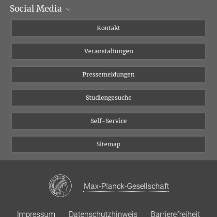
Social Media
Institutsleitung
Institutsflyer
Instagram
Kontakt
Chancengleichheit
Bluesky
Veranstaltungen
YouTube
Pressemeldungen
Studiengesuche
Self-Service
Sitemap
Max-Planck-Gesellschaft
Impressum
Datenschutzhinweis
Barrierefreiheit