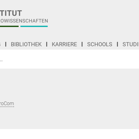
G
BIBLIOTHEK
KARRIERE
SCHOOLS
STUD
Ein multimodaler Ansatz zur in vivo-Kartierung sogenannter U‑Fasern in der 
uroCom