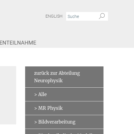
ENGLISH
IENTEILNAHME
frühen visuellen Signalverarbeitung beim Menschen
Daniel Hänelt
zurück zur Abteilung
Neurophysik
> Alle
> MR Physik
> Bildverarbeitung