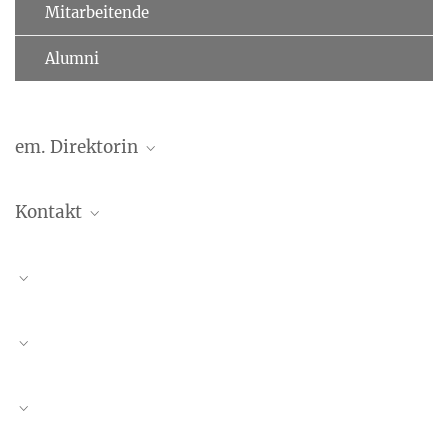
Mitarbeitende
Alumni
em. Direktorin
Professor Dr. Dr. h.c. Angela D. Friederici
Kontakt
Direktorin Emeritus
+49 341 9940-112
Margund Greiner
friederici@...
Direktionsassistentin
+49 341 9940-107
+49 341 9940-113
greiner@...
Melanie Trümper
Direktionsassistentin