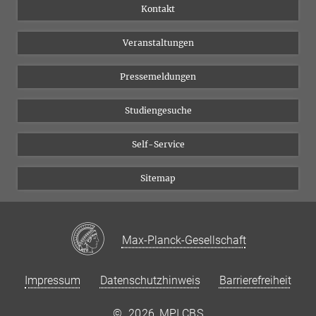
Institutsflyer
Instagram
Kontakt
Chancengleichheit
Bluesky
Veranstaltungen
YouTube
Pressemeldungen
Studiengesuche
Self-Service
Sitemap
Max-Planck-Gesellschaft
Impressum
Datenschutzhinweis
Barrierefreiheit
©
2026, MPI CBS