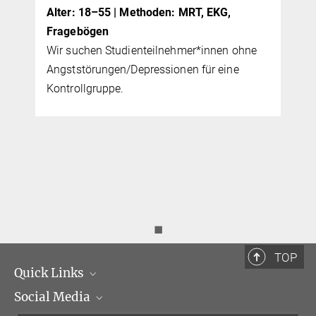
Alter: 18–55 | Methoden: MRT, EKG,
Al
Fragebögen
E
Wir suchen Studienteilnehmer*innen ohne
Wi
Angststörungen/Depressionen für eine
hä
Kontrollgruppe.
so
◼
TOP
Quick Links
Social Media
Institutsleitung