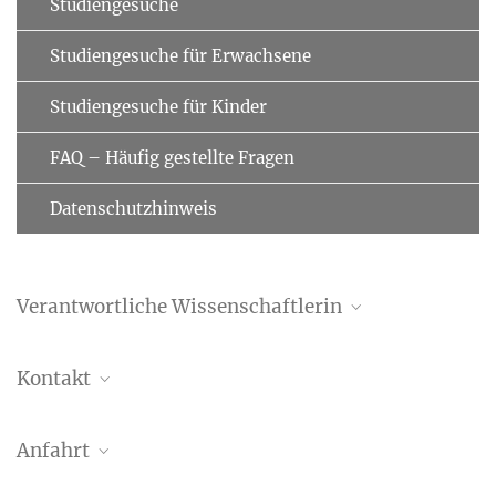
Studiengesuche
Studiengesuche für Erwachsene
Studiengesuche für Kinder
FAQ – Häufig gestellte Fragen
Datenschutzhinweis
Verantwortliche Wissenschaftlerin
Professor Dr. Gesa Hartwigsen
Kontakt
Forschungsgruppenleiterin
+49 341 9940-162
hemivar-studie@cbs.mpg.de
hartwigsen@...
Anfahrt