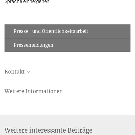
Sprache einhergehen.“
Presse- und Öffentlichkeitsarbeit
Pressemeldungen
Kontakt
Katja Paasche
Weitere Informationen
Referentin für Öffentlichkeitsarbeit
+49 341 9940-2404
paasche@...
Weitere interessante Beiträge