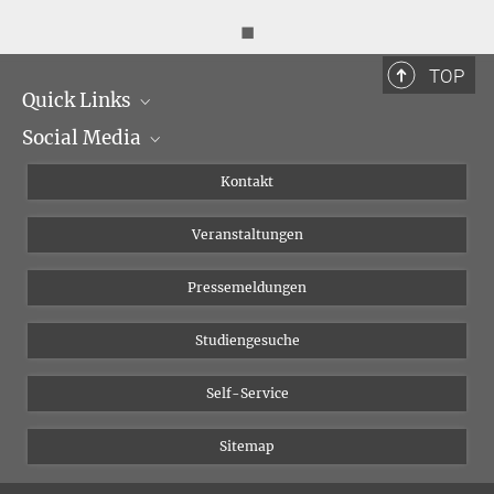
◼
TOP
Quick Links
Social Media
Institutsleitung
Institutsflyer
Instagram
Kontakt
Chancengleichheit
Bluesky
Veranstaltungen
YouTube
Pressemeldungen
Studiengesuche
Self-Service
Sitemap