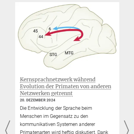
Pressemitteilung: Arabisch-Deutsch für Anfänger
11. MAI 2016
Wie das Gehirn am effektivsten eine neue Sprache lernt.
Webseite zur Studie Zweitspracherwerb
Wie passt sich das Hirn einer neuen Sprache an?
Kernsprachnetzwerk während
Evolution der Primaten von anderen
Netzwerken getrennt
20. DEZEMBER 2024
Die Entwicklung der Sprache beim
Menschen im Gegensatz zu den
kommunikativen Systemen anderer
Primatenarten wird heftig diskutiert. Dank