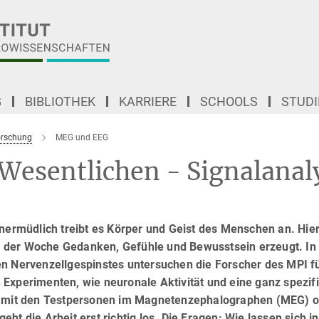
G
BIBLIOTHEK
KARRIERE
SCHOOLS
STUD
Forschung
MEG und EEG
Wesentlichen - Signalanal
Unermüdlich treibt es Körper und Geist des Menschen an. Hie
 der Woche Gedanken, Gefühle und Bewusstsein erzeugt. In
en Nervenzellgespinstes untersuchen die Forscher des MPI f
Experimenten, wie neuronale Aktivität und eine ganz spezif
mit den Testpersonen im Magnetenzephalographen (MEG) 
t die Arbeit erst richtig los. Die Fragen: Wie lassen sich in