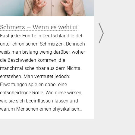
Schmerz – Wenn es wehtut
Sprache,
Unbekan
Fast jeder Fünfte in Deutschland leidet
Sprache zu 
unter chronischen Schmerzen. Dennoch
alltäglich.
weiß man bislang wenig darüber, woher
notieren, fo
die Beschwerden kommen, die
Trotzdem w
manchmal scheinbar aus dem Nichts
diese selb
entstehen. Man vermutet jedoch:
hochkomple
Erwartungen spielen dabei eine
entscheidende Rolle. Wie diese wirken,
wie sie sich beeinflussen lassen und
warum Menschen einen physikalisch…