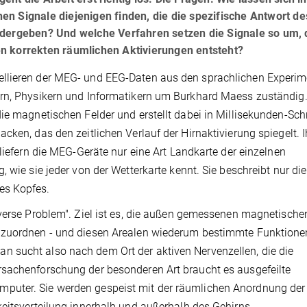
n Signale diejenigen finden, die die spezifische Antwort de
edergeben? Und welche Verfahren setzen die Signale so um,
 den korrekten räumlichen Aktivierungen entsteht?
ellieren der MEG- und EEG-Daten aus den sprachlichen Experi
ern, Physikern und Informatikern um Burkhard Maess zuständig
ie magnetischen Felder und erstellt dabei in Millisekunden-Schr
ken, das den zeitlichen Verlauf der Hirnaktivierung spiegelt. I
 liefern die MEG-Geräte nur eine Art Landkarte der einzelnen
 wie sie jeder von der Wetterkarte kennt. Sie beschreibt nur die
es Kopfes.
nverse Problem". Ziel ist es, die außen gemessenen magnetische
uzuordnen - und diesen Arealen wiederum bestimmte Funktionen
 sucht also nach dem Ort der aktiven Nervenzellen, die die
rsachenforschung der besonderen Art braucht es ausgefeilte
puter. Sie werden gespeist mit der räumlichen Anordnung der
keitsverteilung innerhalb und außerhalb des Gehirns.