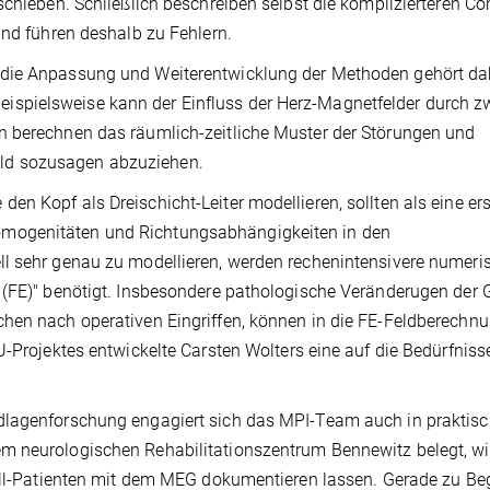
schieben. Schließlich beschreiben selbst die komplizierteren C
und führen deshalb zu Fehlern.
 die Anpassung und Weiterentwicklung der Methoden gehört da
spielsweise kann der Einfluss der Herz-Magnetfelder durch z
n berechnen das räumlich-zeitliche Muster der Störungen und
ld sozusagen abzuziehen.
n Kopf als Dreischicht-Leiter modellieren, sollten als eine ers
mogenitäten und Richtungsabhängigkeiten in den
ll sehr genau zu modellieren, werden rechenintensivere numeri
e (FE)" benötigt. Insbesondere pathologische Veränderugen der
chen nach operativen Eingriffen, können in die FE-Feldberechn
U-Projektes entwickelte Carsten Wolters eine auf die Bedürfniss
dlagenforschung engagiert sich das MPI-Team auch in praktis
m neurologischen Rehabilitationszentrum Bennewitz belegt, wi
fall-Patienten mit dem MEG dokumentieren lassen. Gerade zu Be