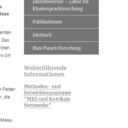
Jahresberichte – Labor für
s
Kindersprachforschung
 dass
Publikationen
menten
Jahrbuch
. Das
itten
Max Planck Forschung
hr Ort
Weiterführende
Informationen
Methoden- und
n Felder
Entwicklungsgruppe
, die
"MEG und Kortikale
Netzwerke"
 Mess-