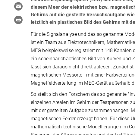
diesem Meer der elektrischen bzw. magnetische
Gehirns auf die gestellte Versuchsaufgabe wi
letztlich ein plastisches Bild des Gehirns mit
Für die Signalanalyse und das so genannte Mod
ist ein Team aus Elektrotechnikern, Mathematik
MEG beispielsweise registriert mit 148 Kanälen d
ein scheinbar chaotisches Bild von Kurven und Zac
lässt sich daraus nicht direkt ablesen. Zunächst
magnetischen Messorte - mit einer Farbverteilung,
Magnetfeldverteilung im MEG-Gerät außerhalb d
So stellt sich den Forschern das so genannte "I
einzelnen Arealen im Gehirn der Testpersonen z
mit der gestellten Aufgabe zusammenhängen. Man
magnetischen Felder erzeugt haben. Für diese U
mathematisch-technische Modellierungen im Com
Sensoren, der Körpergeometrie und der Leitfähig