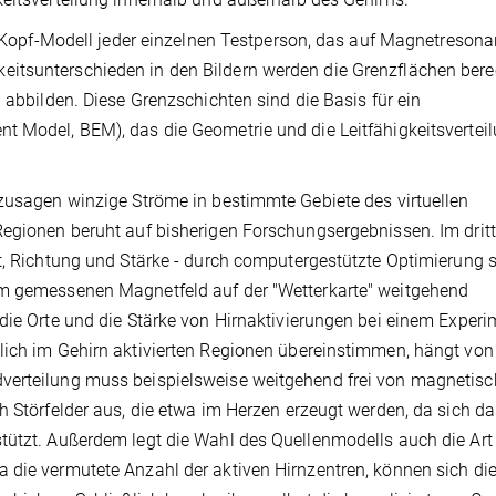
in Kopf-Modell jeder einzelnen Testperson, das auf Magnetresona
itsunterschieden in den Bildern werden die Grenzflächen bere
 abbilden. Diese Grenzschichten sind die Basis für ein
t Model, BEM), das die Geometrie und die Leitfähigkeitsvertei
ozusagen winzige Ströme in bestimmte Gebiete des virtuellen
Regionen beruht auf bisherigen Forschungsergebnissen. Im drit
rt, Richtung und Stärke - durch computergestützte Optimierung 
em gemessenen Magnetfeld auf der "Wetterkarte" weitgehend
die Orte und die Stärke von Hirnaktivierungen bei einem Experi
lich im Gehirn aktivierten Regionen übereinstimmen, hängt von
verteilung muss beispielsweise weitgehend frei von magnetis
h Störfelder aus, die etwa im Herzen erzeugt werden, da sich d
tützt. Außerdem legt die Wahl des Quellenmodells auch die Art
 die vermutete Anzahl der aktiven Hirnzentren, können sich die