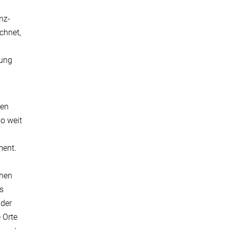
nz-
chnet,
lung
ten
so weit
ment.
chen
as
 der
 Orte