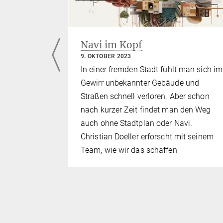
-
Navi im Kopf
Sprache
9. OKTOBER 2023
In einer fremden Stadt fühlt man sich im
enes
Gewirr unbekannter Gebäude und
ur und
Straßen schnell verloren. Aber schon
higkeiten
nach kurzer Zeit findet man den Weg
dem
auch ohne Stadtplan oder Navi.
des
Christian Doeller erforscht mit seinem
n zu geben.
Team, wie wir das schaffen