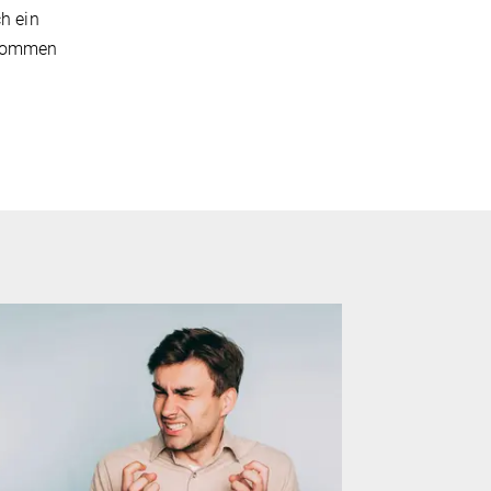
ch ein
rnommen