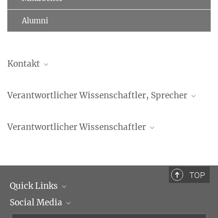
Alumni
Kontakt
Matthias Schwendemann
Verantwortlicher Wissenschaftler, Sprecher
Ehemaliger Mitarbeiter
+49 341 9940-107
Dr. Tomás Goucha
Verantwortlicher Wissenschaftler
Ehemaliger Mitarbeiter
+49 341 9940-107
TOP
Quick Links
Social Media
Institutsleitung